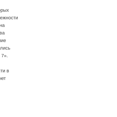
орых
дежности
на
ва
ние
ались
 7».
ти в
чет