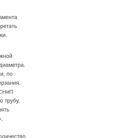
амента
бретать
ки.
ажной
диаметра.
и, по
ерзания.
 СНиП
 трубу,
нять
,
количество