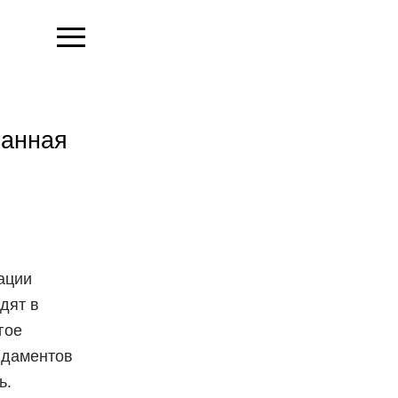
ванная
ации
дят в
гое
ндаментов
ь.