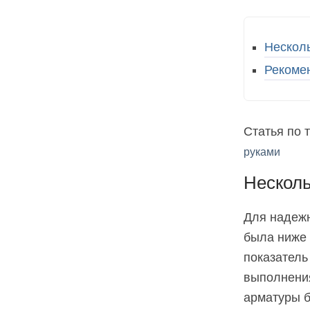
Нескол
Рекоме
Статья по 
руками
Несколь
Для надежн
была ниже 
показатель
выполнения
арматуры б