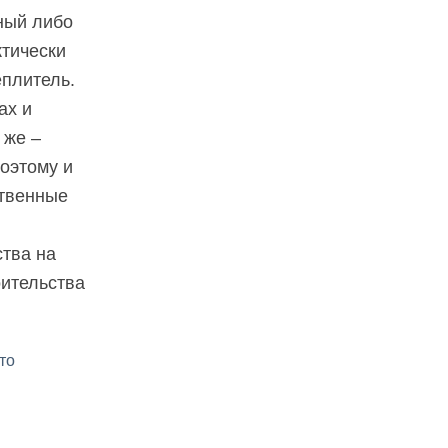
ный либо
ктически
еплитель.
ах и
 же –
Поэтому и
ственные
тва на
оительства