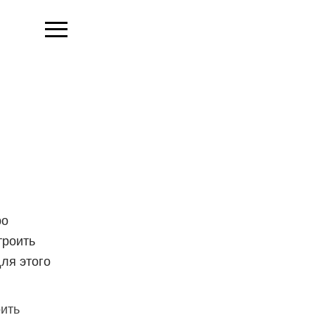
ро
троить
ля этого
оить