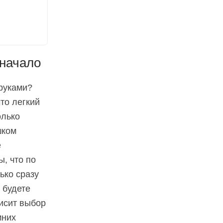
 начало
 руками?
то легкий
олько
шком
е
, что по
ько сразу
 будете
висит выбор
мних