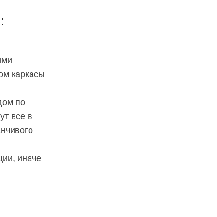
:
ими
ом каркасы
дом по
ут все в
анчивого
ции, иначе