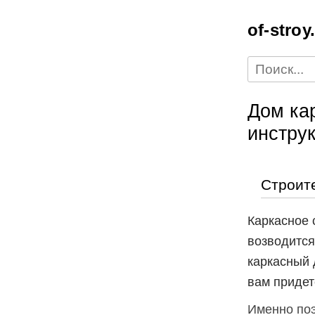
of-stroy
Дом ка
инстру
Строит
Каркасное 
возводится
каркасный 
вам придет
Именно поэ