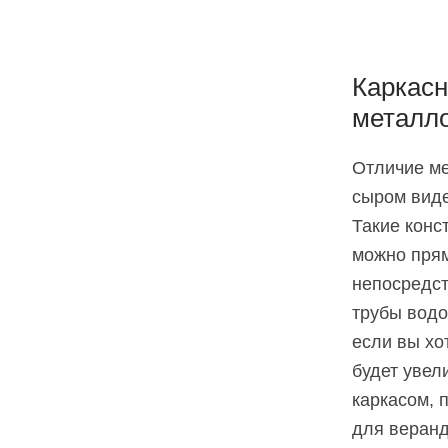
Каркасн
металл
Отличие ме
сыром виде,
Такие конс
можно прям
непосредст
трубы водо
если вы хо
будет увел
каркасом, 
для веранд