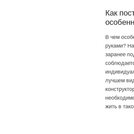
Как пос
особен
В чем особ
руками? На
заранее по
соблюдаетс
индивидуал
лучшем вид
конструкто
необходимо
жить в так