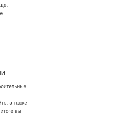
лще,
те
ми
троительные
те, а также
 итоге вы