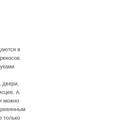
:
даются в
ерекосов.
руками
, двери,
исцев. А
ли можно
деревянным
е только