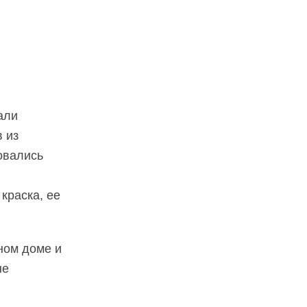
али
 из
овались
краска, ее
сном доме и
не