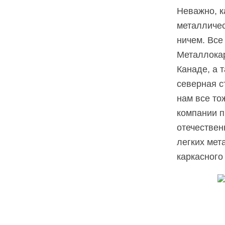
Неважно, к
металличес
ничем. Все
Металлокар
Канаде, а 
северная с
нам все то
компании п
отечествен
легких мет
каркасного