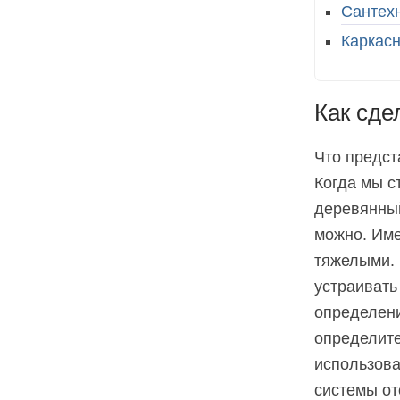
Сантехн
Каркас
Как сде
Что предст
Когда мы с
деревянный
можно. Име
тяжелыми. 
устраивать
определени
определите
использова
системы от