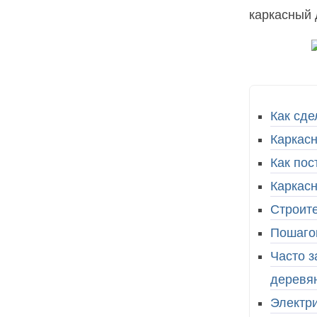
каркасный 
Как сде
Каркасн
Как пос
Каркас
Строите
Пошагов
Часто з
деревя
Электри